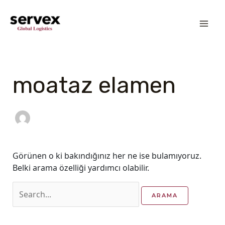
İçeriğe
MA
atla
ME
Search
for:
moataz elamen
Görünen o ki bakındığınız her ne ise bulamıyoruz.
Belki arama özelliği yardımcı olabilir.