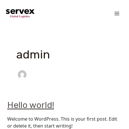
Skip
MA
to
content
ME
admin
Hello
Hello world!
world!
Welcome to WordPress. This is your first post. Edit
or delete it, then start writing!