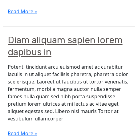
Read More »
Diam
Diam aliquam sapien lorem
aliquam
dapibus in
sapien
lorem
Potenti tincidunt arcu euismod amet ac curabitur
dapibus
iaculis in ut aliquet facilisis pharetra, pharetra dolor
in
scelerisque. Laoreet ut faucibus ut tortor venenatis,
fermentum, morbi a magna auctor nulla semper
fames nulla quam sed nibh porta suspendisse
pretium lorem ultrices at mi lectus ac vitae eget
aliquet egestas sed. Libero nisl mauris Tortor at
vestibulum ullamcorper
Read More »