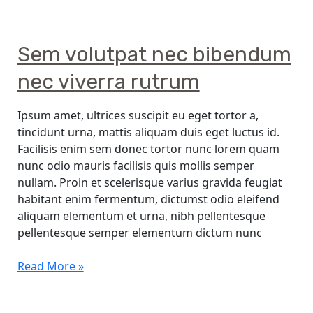
Sem
Sem volutpat nec bibendum
volutpat
nec viverra rutrum
nec
bibendum
Ipsum amet, ultrices suscipit eu eget tortor a,
nec
tincidunt urna, mattis aliquam duis eget luctus id.
viverra
Facilisis enim sem donec tortor nunc lorem quam
rutrum
nunc odio mauris facilisis quis mollis semper
nullam. Proin et scelerisque varius gravida feugiat
habitant enim fermentum, dictumst odio eleifend
aliquam elementum et urna, nibh pellentesque
pellentesque semper elementum dictum nunc
Read More »